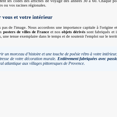
isitent les codes des affiches de voyage des années 30 à 60. Chaque post
es ou vos racines régionales.
 vous et votre intérieur
as de l'image. Nous accordons une importance capitale à l'origine et 
os
posters de villes de France
et nos
objets dérivés
sont fabriqués et 
 une tenue exemplaire dans le temps et de soutenir l'emploi sur le territ
frir un morceau d’histoire et une touche de poésie rétro à votre intérieu
îtresse de votre décoration murale.
Entièrement fabriquées avec pass
oral atlantique aux villages pittoresques de Provence.