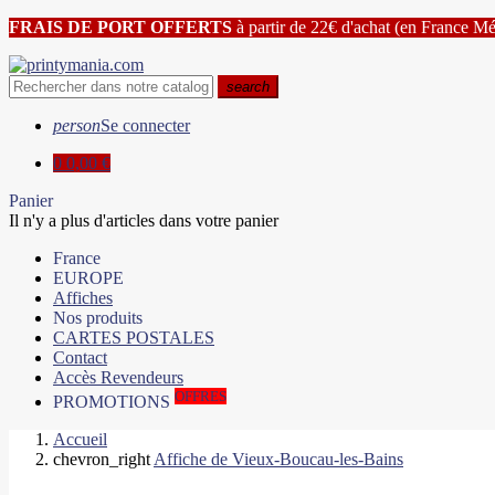
FRAIS DE PORT OFFERTS
à partir de 22€ d'achat (en France Mé
search
person
Se connecter
0
0,00 €
Panier
Il n'y a plus d'articles dans votre panier
France
EUROPE
Affiches
Nos produits
CARTES POSTALES
Contact
Accès Revendeurs
OFFRES
PROMOTIONS
Accueil
chevron_right
Affiche de Vieux-Boucau-les-Bains