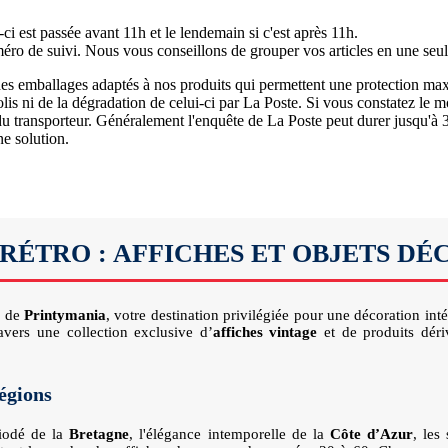
 est passée avant 11h et le lendemain si c'est après 11h.
méro de suivi. Nous vous conseillons de grouper vos articles en une seul
c des emballages adaptés à nos produits qui permettent une protection m
lis ni de la dégradation de celui-ci par La Poste. Si vous constatez le m
 du transporteur. Généralement l'enquête de La Poste peut durer jusqu'à 
ne solution.
ÉTRO : AFFICHES ET OBJETS DÉ
é de
Printymania
, votre destination privilégiée pour une décoration int
ravers une collection exclusive d’
affiches vintage
et de produits déri
régions
iodé de la
Bretagne
, l'élégance intemporelle de la
Côte d’Azur
, le