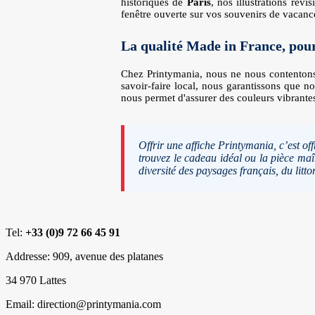
historiques de
Paris
, nos illustrations rev
fenêtre ouverte sur vos souvenirs de vacanc
La qualité Made in France, pour
Chez Printymania, nous ne nous contentons p
savoir-faire local, nous garantissons que n
nous permet d'assurer des couleurs vibrantes,
Offrir une affiche Printymania, c’est of
trouvez le cadeau idéal ou la pièce ma
diversité des paysages français, du litt
Tel:
+33 (0)9 72 66 45 91
Addresse: 909, avenue des platanes
34 970 Lattes
Email: direction@printymania.com