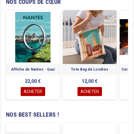
NOS COUPS DE CŒUR
Affiche de Nantes - Quai
Tote Bag de Londres
Carte 
22,00 €
12,00 €
ACHETER
ACHETER
NOS BEST SELLERS !